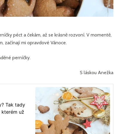
níčky péct a čekám, až se krásně rozvoní. V momentě,
, začínají mi opravdové Vánoce.
aděné perníčky.
S láskou Anežka
y? Tak tady
 kterém už