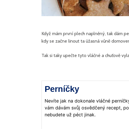
Když mám první plech naplněný, tak dám per
kdy se začne linout ta úžasná vůně domovem
Tak si taky upečte tyto vláčné a chuťově vyl
Perníčky
Nevíte jak na dokonale vláčné perníčk
vám dávám svůj osvědčený recept, po
nebudete už péct jinak.