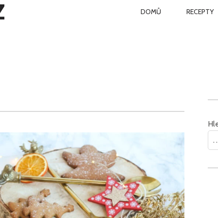
Z
PRIMARY
DOMŮ
RECEPTY
NAVIGATION
Hl