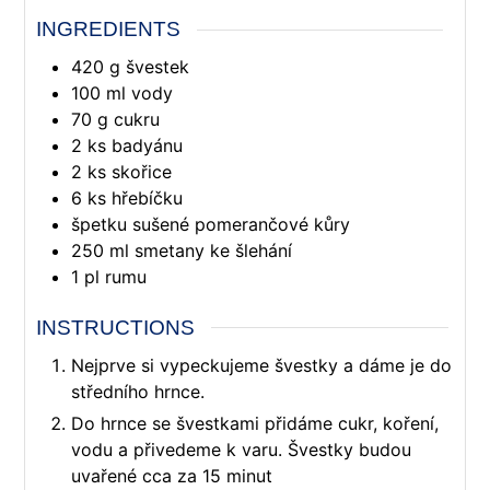
INGREDIENTS
420
g
švestek
100
ml
vody
70
g
cukru
2
ks
badyánu
2
ks
skořice
6
ks
hřebíčku
špetku
sušené pomerančové kůry
250
ml
smetany ke šlehání
1
pl
rumu
INSTRUCTIONS
Nejprve si vypeckujeme švestky a dáme je do
středního hrnce.
Do hrnce se švestkami přidáme cukr, koření,
vodu a přivedeme k varu. Švestky budou
uvařené cca za 15 minut