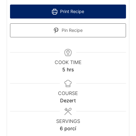
Print Recipe
Pin Recipe
COOK TIME
hours
5
hrs
COURSE
Dezert
SERVINGS
6
porcí