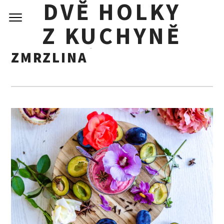
DVĚ HOLKY
Skip
to
Z KUCHYNĚ
content
KRÉMOVÁ ŠVESTKOVÁ
ZMRZLINA