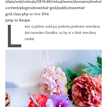
/data/web/virtuals/287648/virtual/www/domains/dveholky
content/plugins/essential-grid/public/essential-
grid.class.php
on line
6114
L
Jump to Recipe
éto si přímo volá po pokrmu jménem zmrzlina.
Asi neznám člověka, co by si v létě zmrzlinu
nedal.