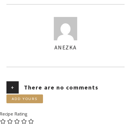
ANEZKA
AUTHOR
+
There are no comments
ADD YOURS
Recipe Rating