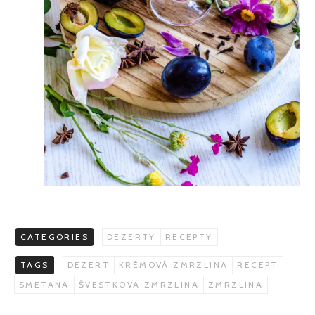
CATEGORIES
DEZERTY
RECEPTY
TAGS
DEZERT
KRÉMOVÁ ZMRZLINA
RECEPT
SMETANA
ŠVESTKOVÁ ZMRZLINA
ZMRZLINA