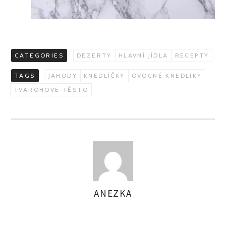
CATEGORIES
DEZERTY
HLAVNÍ JÍDLA
RECEPTY
TAGS
JAHODY
KNEDLÍČKY
OVOCNÉ KNEDLÍKY
TVAROHOVÉ TĚSTO
ANEZKA
AUTHOR