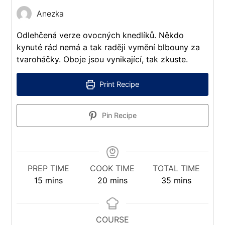
Anezka
Odlehčená verze ovocných knedlíků. Někdo
kynuté rád nemá a tak raději vymění blbouny za
tvaroháčky. Oboje jsou vynikající, tak zkuste.
Print Recipe
Pin Recipe
PREP TIME
COOK TIME
TOTAL TIME
minutes
minutes
minutes
15
mins
20
mins
35
mins
COURSE