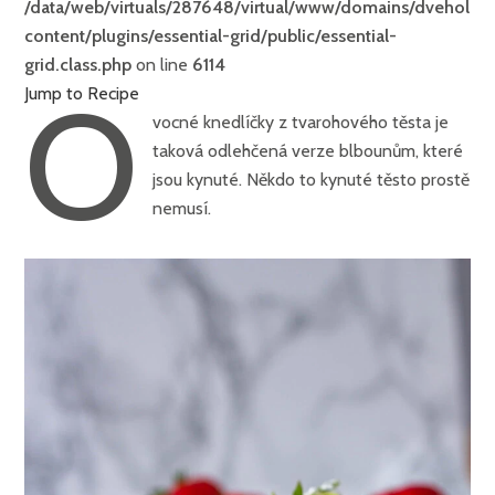
/data/web/virtuals/287648/virtual/www/domains/dveholky
content/plugins/essential-grid/public/essential-
grid.class.php
on line
6114
O
Jump to Recipe
vocné knedlíčky z tvarohového těsta je
taková odlehčená verze blbounům, které
jsou kynuté. Někdo to kynuté těsto prostě
nemusí.