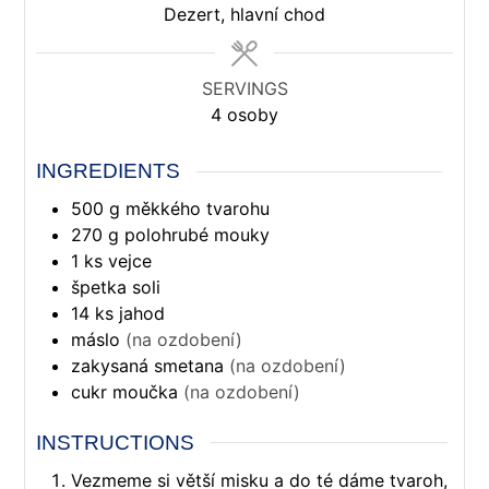
Dezert, hlavní chod
SERVINGS
4
osoby
INGREDIENTS
500
g
měkkého tvarohu
270
g
polohrubé mouky
1
ks
vejce
špetka soli
14
ks
jahod
máslo
(na ozdobení)
zakysaná smetana
(na ozdobení)
cukr moučka
(na ozdobení)
INSTRUCTIONS
Vezmeme si větší misku a do té dáme tvaroh,