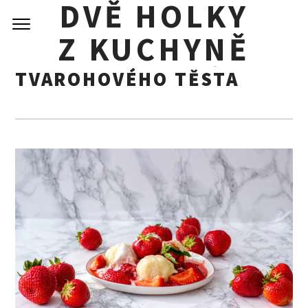
DVĚ HOLKY
Skip
to
Z KUCHYNĚ
content
JAHODOVÉ KNEDLÍČKY Z
TVAROHOVÉHO TĚSTA